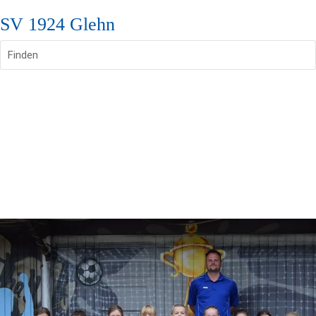
SV 1924 Glehn
Finden