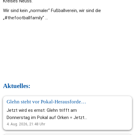
Kreises Neuss. 
Wir sind kein „normaler“ Fußballverein, wir sind die 
„#thefootballfamily“ ... 
Aktuelles:      
Glehn steht vor Pokal-Herausforderung gegen Orken
Jetzt wird es ernst: Glehn trifft am
Donnerstag im Pokal auf Orken = Jetzt
wird es ernst für die Elf von Trainer
4. Aug. 2026, 21:48
Uhr
Frank Lambertz: Mit der zweiten