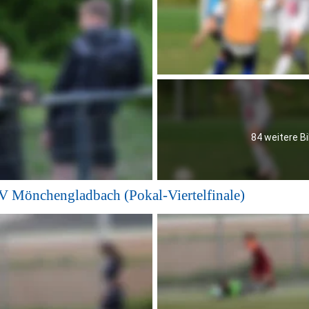
84 weitere Bi
V Mönchengladbach (Pokal-Viertelfinale)