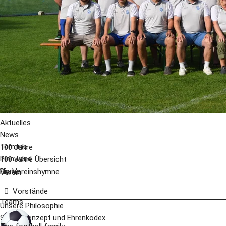
Aktuelles
News
Termine
100 Jahre
Pinnwand
100 Jahre Übersicht
Home
Die Vereinshymne
Verein
Vorstände
Teams
Unsere Philosophie
Schutzkonzept und Ehrenkodex