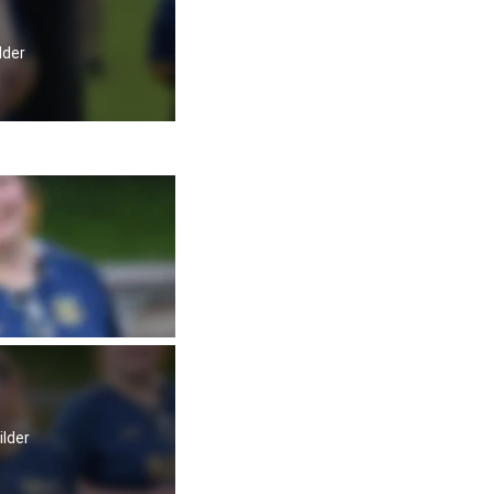
lder
ilder