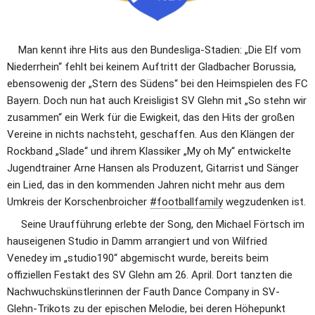
    Man kennt ihre Hits aus den Bundesliga-Stadien: „Die Elf vom 
Niederrhein“ fehlt bei keinem Auftritt der Gladbacher Borussia, 
ebensowenig der „Stern des Südens“ bei den Heimspielen des FC 
Bayern. Doch nun hat auch Kreisligist SV Glehn mit „So stehn wir 
zusammen“ ein Werk für die Ewigkeit, das den Hits der großen 
Vereine in nichts nachsteht, geschaffen. Aus den Klängen der 
Rockband „Slade“ und ihrem Klassiker „My oh My“ entwickelte 
Jugendtrainer Arne Hansen als Produzent, Gitarrist und Sänger 
ein Lied, das in den kommenden Jahren nicht mehr aus dem 
Umkreis der Korschenbroicher 
#footballfamily
 wegzudenken ist.
     Seine Uraufführung erlebte der Song, den Michael Förtsch im 
hauseigenen Studio in Damm arrangiert und von Wilfried 
Venedey im „studio190“ abgemischt wurde, bereits beim 
offiziellen Festakt des SV Glehn am 26. April. Dort tanzten die 
Nachwuchskünstlerinnen der Fauth Dance Company in SV-
Glehn-Trikots zu der epischen Melodie, bei deren Höhepunkt 