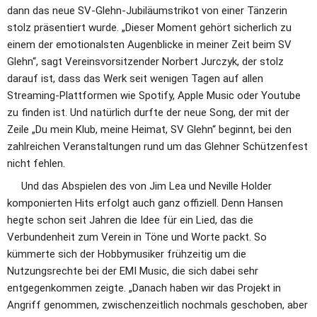
dann das neue SV-Glehn-Jubiläumstrikot von einer Tänzerin 
stolz präsentiert wurde. „Dieser Moment gehört sicherlich zu 
einem der emotionalsten Augenblicke in meiner Zeit beim SV 
Glehn“, sagt Vereinsvorsitzender Norbert Jurczyk, der stolz 
darauf ist, dass das Werk seit wenigen Tagen auf allen 
Streaming-Plattformen wie Spotify, Apple Music oder Youtube 
zu finden ist. Und natürlich durfte der neue Song, der mit der 
Zeile „Du mein Klub, meine Heimat, SV Glehn“ beginnt, bei den 
zahlreichen Veranstaltungen rund um das Glehner Schützenfest 
nicht fehlen. 
     Und das Abspielen des von Jim Lea und Neville Holder 
komponierten Hits erfolgt auch ganz offiziell. Denn Hansen 
hegte schon seit Jahren die Idee für ein Lied, das die 
Verbundenheit zum Verein in Töne und Worte packt. So 
kümmerte sich der Hobbymusiker frühzeitig um die 
Nutzungsrechte bei der EMI Music, die sich dabei sehr 
entgegenkommen zeigte. „Danach haben wir das Projekt in 
Angriff genommen, zwischenzeitlich nochmals geschoben, aber 