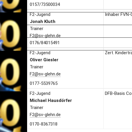
0157/73500034
F2-Jugend
Inhaber FVN-
Jonah Kluth
Trainer
F2@sv-glehn.de
0176/84015491
F2-Jugend
Zert. Kindertr
Oliver Giesler
Trainer
F2@sv-glehn.de
0177-5539765
F2-Jugend
DFB-Basis Co
Michael Hausdörfer
Trainer
F2@sv-glehn.de
0170-8367318