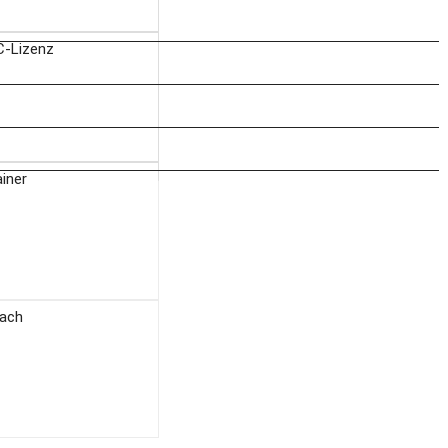
C-Lizenz
ainer
ach