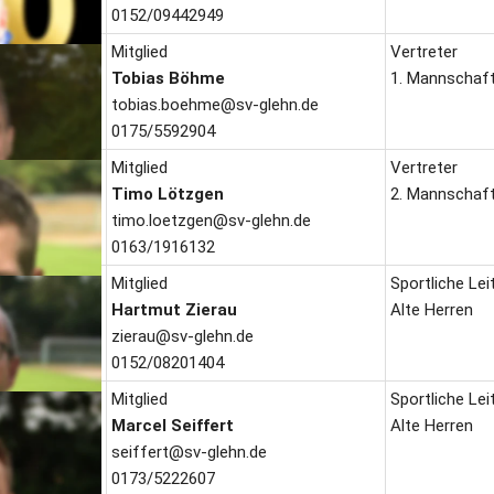
0152/09442949
Mitglied
Vertreter
Tobias Böhme 
1. Mannschaf
tobias.boehme@sv-glehn.de
0175/5592904
Mitglied
Vertreter
Timo Lötzgen
2. Mannschaf
timo.loetzgen@sv-glehn.de
0163/1916132
Mitglied
Sportliche Lei
Hartmut Zierau
Alte Herren
zierau@sv-glehn.de
0152/08201404
Mitglied
Sportliche Lei
Marcel Seiffert
Alte Herren
seiffert@sv-glehn.de
0173/5222607