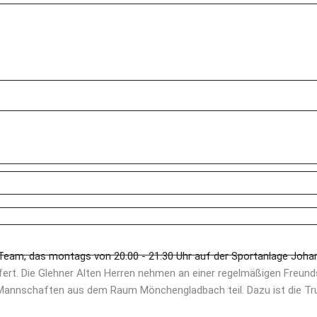
 Team, das montags von 20.00 - 21.30 Uhr auf der Sportanlage Joha
iffert. Die Glehner Alten Herren nehmen an einer regelmäßigen Freund
Mannschaften aus dem Raum Mönchengladbach teil. Dazu ist die Trup
 