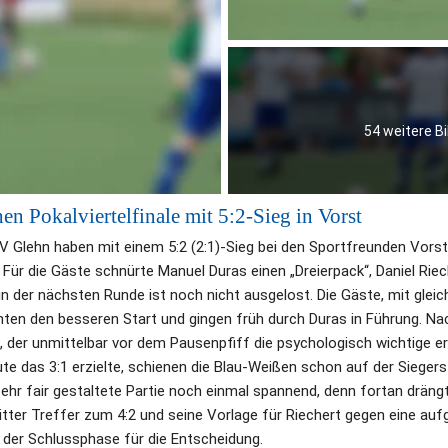
54 weitere Bi
hen Pokalviertelfinale mit 5:2-Sieg in Vorst
V Glehn haben mit einem 5:2 (2:1)-Sieg bei den Sportfreunden Vorst d
 Für die Gäste schnürte Manuel Duras einen „Dreierpack“, Daniel Riec
in der nächsten Runde ist noch nicht ausgelost. Die Gäste, mit gleich 
hten den besseren Start und gingen früh durch Duras in Führung. Na
, der unmittelbar vor dem Pausenpfiff die psychologisch wichtige ern
ute das 3:1 erzielte, schienen die Blau-Weißen schon auf der Siegers
hr fair gestaltete Partie noch einmal spannend, denn fortan dräng
ritter Treffer zum 4:2 und seine Vorlage für Riechert gegen eine auf
 der Schlussphase für die Entscheidung.