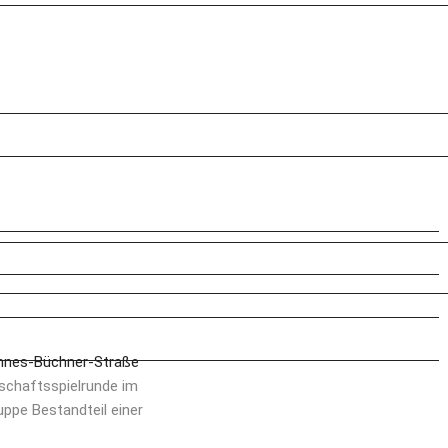
nnes-Büchner-Straße 
schaftsspielrunde im 
pe Bestandteil einer 