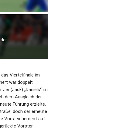
lder
as Viertelfinale im 
hert war doppelt 
vier (Jack) „Daniels“ im 
ch dem Ausgleich der 
eute Führung erzielte. 
traße, doch der erneute 
te Vorst vehement auf 
gerückte Vorster 