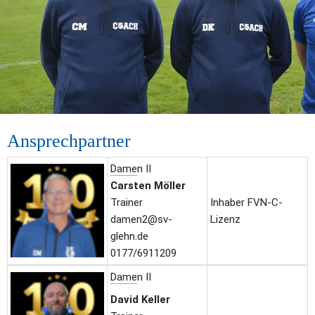
Ansprechpartner
Dame
n II
Carsten Möller
Trainer
Inhaber FVN-C-
damen2@sv-
Lizenz
glehn.de
0177/6911209
Dame
n II
David Keller