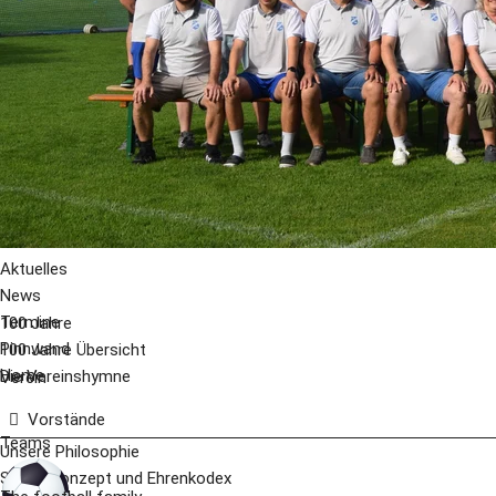
Aktuelles
News
Termine
100 Jahre
Pinnwand
100 Jahre Übersicht
Home
Die Vereinshymne
Verein
Vorstände
Teams
Unsere Philosophie
Schutzkonzept und Ehrenkodex