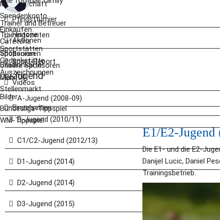
The football family
Mitgliedschaft
Spendenkonto
Pfingstturnier
Trainer und Betreuer
Einkaufen
Historie
Trainingszeiten
Aktionen
Cafeteria
Sportstätten
Shop
Sponsoren
Senioren
Gedenkstätte
Sport-Report
Stadionkarte
Unsere Sponsoren
Auszeichnungen
Jugend
Club100
Mehr...
Videos
Stellenmarkt
Bilder
A-Jugend (2008-09)
Einzelseiten
Bundesliga-Tippspiel
B-Jugend (2010/11)
WM-Tippspiel
E1/E2-Jugend 
C1/C2-Jugend (2012/13)
Die E1- und die E2-Juge
Danijel Lucic, Daniel P
D1-Jugend (2014)
Trainingsbetrieb.
D2-Jugend (2014)
D3-Jugend (2015)