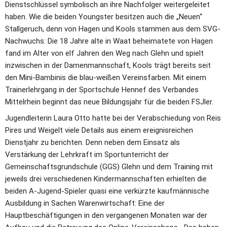
Dienstschlüssel symbolisch an ihre Nachfolger weitergeleitet 
haben. Wie die beiden Youngster besitzen auch die „Neuen“ 
Stallgeruch, denn von Hagen und Kools stammen aus dem SVG-
Nachwuchs: Die 18 Jahre alte in Waat beheimatete von Hagen 
fand im Alter von elf Jahren den Weg nach Glehn und spielt 
inzwischen in der Damenmannschaft, Kools trägt bereits seit 
den Mini-Bambinis die blau-weißen Vereinsfarben. Mit einem 
Trainerlehrgang in der Sportschule Hennef des Verbandes 
Mittelrhein beginnt das neue Bildungsjahr für die beiden FSJler. 
Jugendleiterin Laura Otto hatte bei der Verabschiedung von Reis 
Pires und Weigelt viele Details aus einem ereignisreichen 
Dienstjahr zu berichten. Denn neben dem Einsatz als 
Verstärkung der Lehrkraft im Sportunterricht der 
Gemeinschaftsgrundschule (GGS) Glehn und dem Training mit 
jeweils drei verschiedenen Kindermannschaften erhielten die 
beiden A-Jugend-Spieler quasi eine verkürzte kaufmännische 
Ausbildung in Sachen Warenwirtschaft: Eine der 
Hauptbeschäftigungen in den vergangenen Monaten war der 