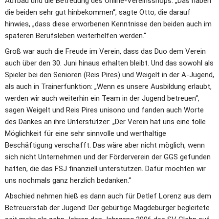
Aufbau und die Betreuung des Online-Vereinsshops. „Das haben 
die beiden sehr gut hinbekommen“, sagte Otto, die darauf 
hinwies, „dass diese erworbenen Kenntnisse den beiden auch im 
späteren Berufsleben weiterhelfen werden.“ 
Groß war auch die Freude im Verein, dass das Duo dem Verein 
auch über den 30. Juni hinaus erhalten bleibt. Und das sowohl als 
Spieler bei den Senioren (Reis Pires) und Weigelt in der A-Jugend, 
als auch in Trainerfunktion: „Wenn es unsere Ausbildung erlaubt, 
werden wir auch weiterhin ein Team in der Jugend betreuen“, 
sagen Weigelt und Reis Pires unisono und fanden auch Worte 
des Dankes an ihre Unterstützer: „Der Verein hat uns eine tolle 
Möglichkeit für eine sehr sinnvolle und werthaltige 
Beschäftigung verschafft. Das wäre aber nicht möglich, wenn 
sich nicht Unternehmen und der Förderverein der GGS gefunden 
hätten, die das FSJ finanziell unterstützen. Dafür möchten wir 
uns nochmals ganz herzlich bedanken.“ 
Abschied nehmen hieß es dann auch für Detlef Lorenz aus dem 
Betreuerstab der Jugend: Der gebürtige Magdeburger begleitete 