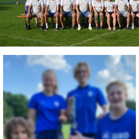
Ben Reis Pires und Max Weigelt 
2022/23
     Es hieß wieder einmal schmerzlich Abschied nehmen beim SV 
Glehn, denn mit dem 30. Juni 2022 endete das Freiwillige soziale 
Jahr (FSJ) im Sport von Jana Lauber und Martin Wehle. Mit einer 
kleinen Feierstunde wurden die beiden jungen Erwachsenen nun 
aus ihrem Dienst entlassen und die symbolische 
Schlüsselübergabe an ihre Nachfolger, die am 1. August ihren 
Dienst beginnen, vollzogen.      
     Für Lauber und Wehle gab es seitens des Vorstandes nur 