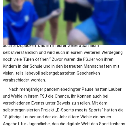
lobende Worte: „Ihr wart nicht nur fachlich, sondern vor allem 
auch menschlich eine riesige Bereicherung für den Verein“, sagte 
Geschäftsführerin Andrea Jakob, die die erkrankte 
Jugendleiterin Laura Otto vertrat. Und Schatzmeister Dirk 
Lindenbeck hob eine besondere Eigenschaft der beiden aktiven 
Fußballer hervor: „Ihr habt die Gabe, Arbeit zu ‚sehen‘ und dann 
auch anzupacken. Das ist in eurer Generation nicht 
selbstverständlich und wird euch in eurem weiteren Werdegang 
noch viele Türen öffnen.“ Zuvor waren die FSJler von ihren 
Kindern in der Schule und in den betreuten Mannschaften mit 
vielen, teils liebevoll selbstgebastelten Geschenken 
verabschiedet worden.      
     Nach mehrjähriger pandemiebedingter Pause hatten Lauber 
und Wehle in ihrem FSJ die Chance, ihr Können auch bei 
verschiedenen Events unter Beweis zu stellen. Mit dem 
selbstorganisierten Projekt „E-Sports meets Sports“ hatten die 
18-jährige Lauber und der ein Jahr ältere Wehle ein neues 
Angebot für Jugendliche, das die digitale Welt des Sporttreibens 