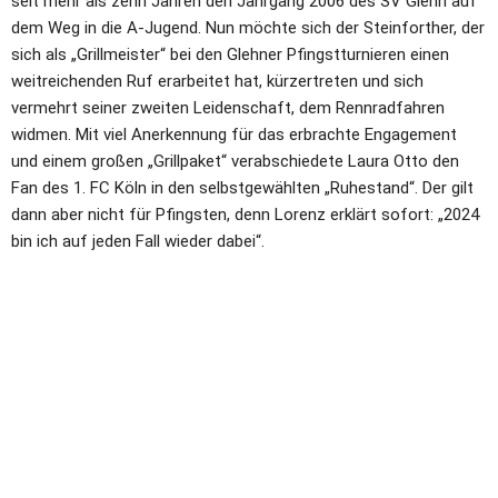
seit mehr als zehn Jahren den Jahrgang 2006 des SV Glehn auf 
dem Weg in die A-Jugend. Nun möchte sich der Steinforther, der 
sich als „Grillmeister“ bei den Glehner Pfingstturnieren einen 
weitreichenden Ruf erarbeitet hat, kürzertreten und sich 
vermehrt seiner zweiten Leidenschaft, dem Rennradfahren 
widmen. Mit viel Anerkennung für das erbrachte Engagement 
und einem großen „Grillpaket“ verabschiedete Laura Otto den 
Fan des 1. FC Köln in den selbstgewählten „Ruhestand“. Der gilt 
dann aber nicht für Pfingsten, denn Lorenz erklärt sofort: „2024 
bin ich auf jeden Fall wieder dabei“.