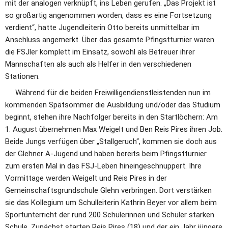
mit der analogen verknüpft, ins Leben gerufen. „Das Projekt ist 
so großartig angenommen worden, dass es eine Fortsetzung 
verdient“, hatte Jugendleiterin Otto bereits unmittelbar im 
Anschluss angemerkt. Über das gesamte Pfingstturnier waren 
die FSJler komplett im Einsatz, sowohl als Betreuer ihrer 
Mannschaften als auch als Helfer in den verschiedenen 
Stationen.     
     Während für die beiden Freiwilligendienstleistenden nun im 
kommenden Spätsommer die Ausbildung und/oder das Studium 
beginnt, stehen ihre Nachfolger bereits in den Startlöchern: Am 
1. August übernehmen Max Weigelt und Ben Reis Pires ihren Job. 
Beide Jungs verfügen über „Stallgeruch“, kommen sie doch aus 
der Glehner A-Jugend und haben bereits beim Pfingstturnier 
zum ersten Mal in das FSJ-Leben hineingeschnuppert. Ihre 
Vormittage werden Weigelt und Reis Pires in der 
Gemeinschaftsgrundschule Glehn verbringen. Dort verstärken 
sie das Kollegium um Schulleiterin Kathrin Beyer vor allem beim 
Sportunterricht der rund 200 Schülerinnen und Schüler starken 
Schule. Zunächst starten Reis Pires (18) und der ein Jahr jüngere 