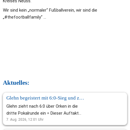
Kreises Neuss. 
Wir sind kein „normaler“ Fußballverein, wir sind die 
„#thefootballfamily“ ... 
Aktuelles:      
Glehn begeistert mit 6:0-Sieg und zieht in Pokalrunde ein!
Glehn zieht nach 6:0 über Orken in die
dritte Pokalrunde ein = Dieser Auftakt
macht Lust auf die neue Saison: Mit
7. Aug. 2026, 12:01
Uhr
einem auch in dieser Höhe verdienten