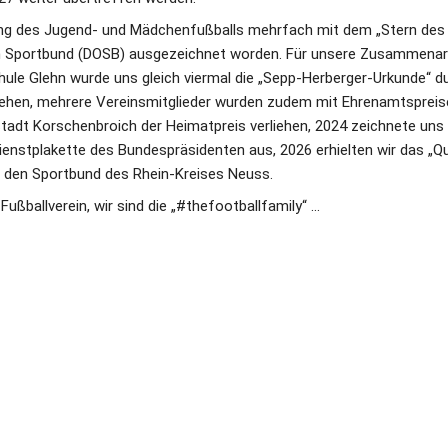
rung des Jugend- und Mädchenfußballs mehrfach mit dem „Stern des 
Sportbund (DOSB) ausgezeichnet worden. Für unsere Zusammenarbe
le Glehn wurde uns gleich viermal die „Sepp-Herberger-Urkunde“ d
liehen, mehrere Vereinsmitglieder wurden zudem mit Ehrenamtspreis
tadt Korschenbroich der Heimatpreis verliehen, 2024 zeichnete uns 
ienstplakette des Bundespräsidenten aus, 2026 erhielten wir das „Qua
 den Sportbund des Rhein-Kreises Neuss. 
Fußballverein, wir sind die „#thefootballfamily“ ... 