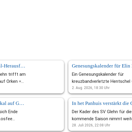
Glehn steht vor Pokal-Herausforderung gegen Orken
lehn trifft am
Ein Genesungskalender für
auf Orken =
kreuzbandverletzte Hentschel 
r die Elf von
Mit dieser Überraschung hat si
2. Aug. 2026, 18:30
Uhr
z: Mit der
nicht gerechnet: Die frisch am
nde am
Kreuzband operierte Elin Hents
Damen treffen im Pokal auf Gustorf =
g (6.
erhielt jetzt von ihrem Verein 
 sich Ende
Der Kader des SV Glehn für die
 Orken-
insbesondere von ihrer
Losfee
kommende Saison nimmt weit
r
Mannschaft einen
l auch im
Formen an: In Nico in het Panh
28. Juli 2026, 22:08
Uhr
r den SV
Genesungskalender. Die 22-Jäh