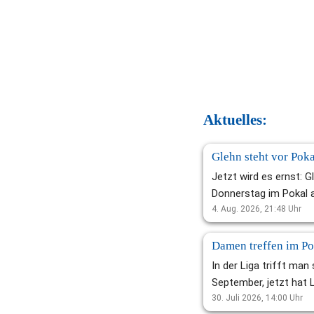
Aktuelles:      
Jetzt wird es ernst: G
Donnerstag im Pokal 
Jetzt wird es ernst fü
4. Aug. 2026, 21:48
Uhr
Trainer Frank Lambert
zweiten Kreispokalru
kommenden Donnersta
In der Liga trifft man
August) gegen die SG
September, jetzt hat 
Noithausen startet de
Brigitte Reuß-Tannige
30. Juli 2026, 14:00
Uhr
Pflichtspielbetrieb fü